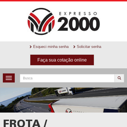
Esqueci minha senha
Solicitar senha
Faça sua cotação online
Toggle
navigation
FROTA /