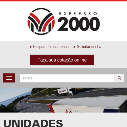
Esqueci minha senha
Solicitar senha
Faça sua cotação online
Toggle
navigation
UNIDADES