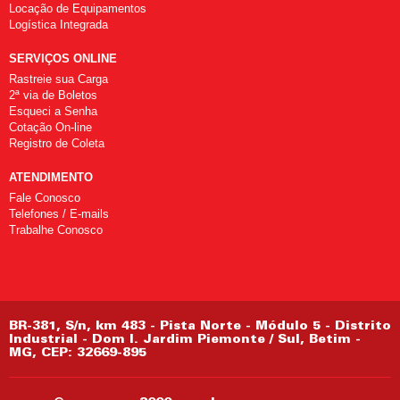
Locação de Equipamentos
Logística Integrada
SERVIÇOS ONLINE
Rastreie sua Carga
2ª via de Boletos
Esqueci a Senha
Cotação On-line
Registro de Coleta
ATENDIMENTO
Fale Conosco
Telefones / E-mails
Trabalhe Conosco
BR-381, S/n, km 483 - Pista Norte - Módulo 5 - Distrito
Industrial - Dom I. Jardim Piemonte / Sul, Betim -
MG, CEP: 32669-895